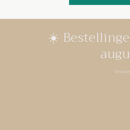
☀️ Bestelling
augu
Ontvan