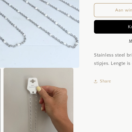
voor
v
White
W
Aan wi
dots
d
M
Stainless steel b
stipjes. Lengte i
Share