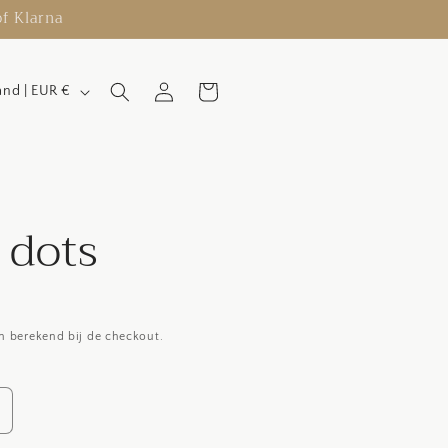
of Klarna
Inloggen
Winkelwagen
Nederland | EUR €
 dots
 berekend bij de checkout.
antal
erhogen