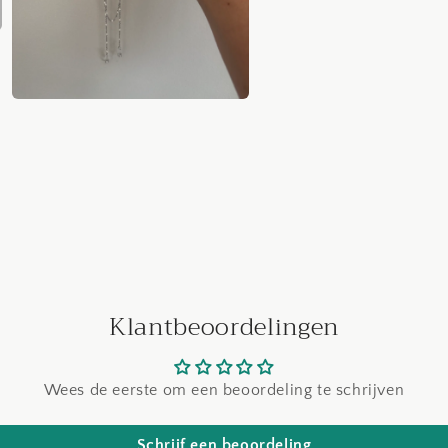
Media
3
openen
in
modaal
Klantbeoordelingen
Wees de eerste om een beoordeling te schrijven
Schrijf een beoordeling