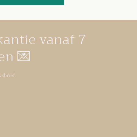
kantie vanaf 7
en 💌
sbrief.