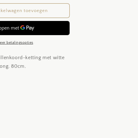
oor
hite
nkelwagen toevoegen
ots
eer betalingsopties
rillenkoord-ketting met witte
s ong. 80cm.