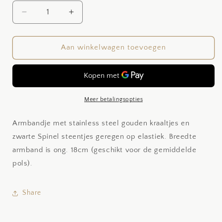
Aantal
Aantal
verlagen
verhogen
voor
voor
Spinel
Spinel
Aan winkelwagen toevoegen
dots
dots
Meer betalingsopties
Armbandje met stainless steel gouden kraaltjes en
zwarte Spinel steentjes geregen op elastiek. Breedte
armband is ong. 18cm (geschikt voor de gemiddelde
pols).
Share