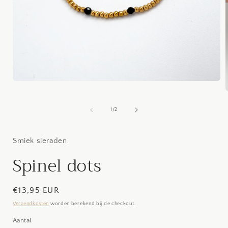
Media
1
openen
in
van
1
/
2
modaal
i
Smiek sieraden
Spinel dots
Normale
€13,95 EUR
prijs
Verzendkosten
worden berekend bij de checkout.
Aantal
Aantal