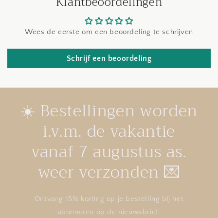
Klantbeoordelingen
Wees de eerste om een beoordeling te schrijven
Schrijf een beoordeling
☀️ Bestellingen worden
i.v.m. de vakantie
vanaf 7 augustus as.
weer verzonden 💌
Ontvang 15% korting op je bestelling bij het
abonneren op de nieuwsbrief.