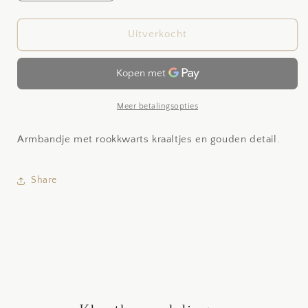
verlagen
verhogen
voor
voor
Smokey
Smokey
Uitverkocht
quartz
quartz
Meer betalingsopties
Armbandje met rookkwarts kraaltjes en gouden detail.
Share