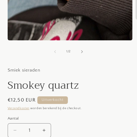
i
Media
1
openen
van
1
/
2
in
modaal
Smiek sieraden
Smokey quartz
Normale
€12,50 EUR
Uitverkocht
prijs
Verzendkosten
worden berekend bij de checkout.
Aantal
Aantal
Aantal
Aantal