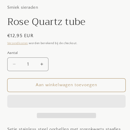
Smiek sieraden
Rose Quartz tube
Normale
€12,95 EUR
prijs
Verzendkosten
worden berekend bij de checkout.
Aantal
Aantal
Aantal
Aantal
verlagen
verhogen
voor
voor
Rose
Rose
Aan winkelwagen toevoegen
Quartz
Quartz
tube
tube
Setje stainless steel oorbellen met rozenkwarts staafjes.