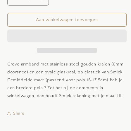
Aantal
Aantal
verlagen
verhogen
voor
voor
Oval
Oval
Aan winkelwagen toevoegen
facet
facet
Grove armband met stainless steel gouden kralen (6mm
doorsnee) en een ovale glaskraal, op elastiek van Smiek.
Gemiddelde maat (passend voor pols 16-17.5cm) heb je
een bredere pols ? Zet het bij de comments in
winkelwagen, dan houdt Smiek rekening met je maat 👍🏼
Share