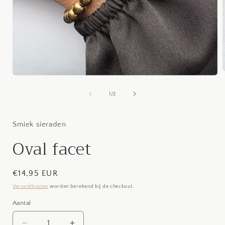
Media
1
openen
van
1
/
2
i
in
modaal
Smiek sieraden
Oval facet
Normale
€14,95 EUR
prijs
Verzendkosten
worden berekend bij de checkout.
Aantal
Aantal