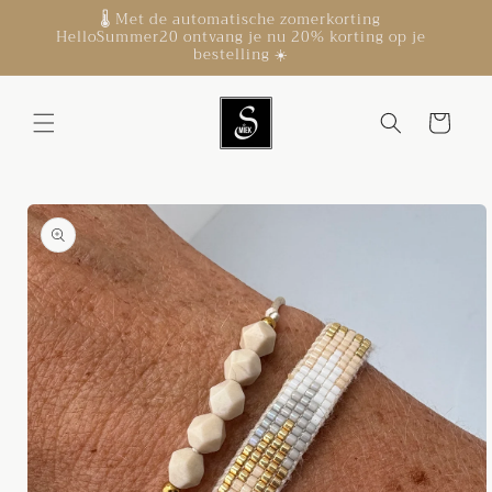
Meteen
🌡️ Met de automatische zomerkorting
naar de
HelloSummer20 ontvang je nu 20% korting op je
content
bestelling ☀️
Winkelwagen
Ga direct naar
productinformatie