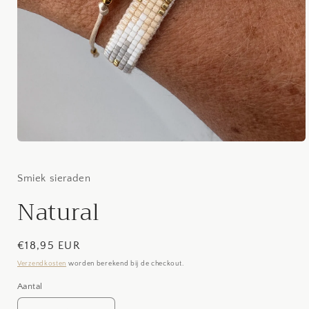
Media
1
openen
in
Smiek sieraden
modaal
Natural
Normale
€18,95 EUR
prijs
Verzendkosten
worden berekend bij de checkout.
Aantal
Aantal