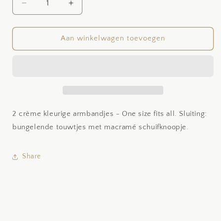
Aantal
Aantal
verlagen
verhogen
voor
voor
Natural
Natural
Aan winkelwagen toevoegen
2 crème kleurige armbandjes - One size fits all. Sluiting:
bungelende touwtjes met macramé schuifknoopje.
Share