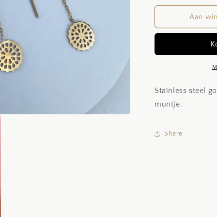
voor
v
Mandala
M
Aan wi
M
Stainless steel 
muntje.
Share