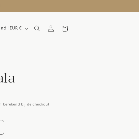
of Klarna
Inloggen
Winkelwagen
Nederland | EUR €
la
 berekend bij de checkout.
antal
erhogen