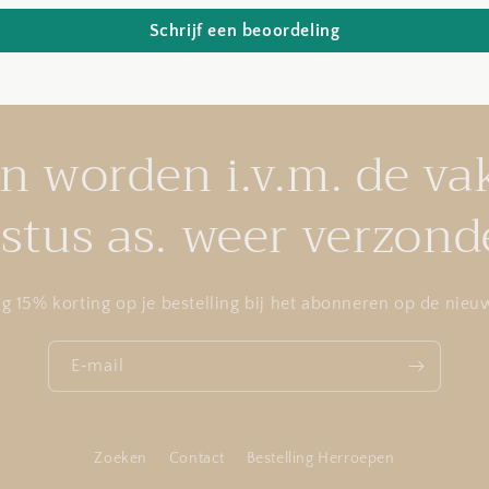
Schrijf een beoordeling
en worden i.v.m. de va
stus as. weer verzond
g 15% korting op je bestelling bij het abonneren op de nieuw
E‑mail
Zoeken
Contact
Bestelling Herroepen