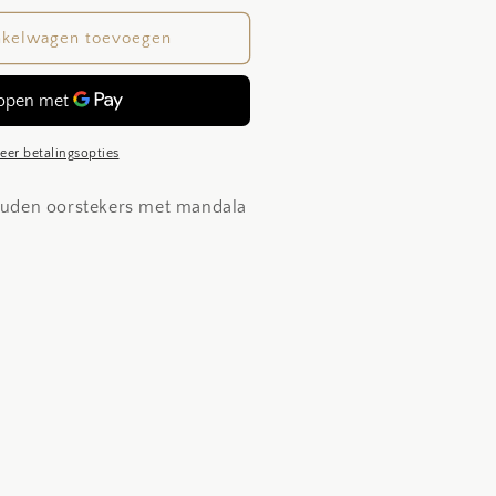
oor
andala
nkelwagen toevoegen
eer betalingsopties
gouden oorstekers met mandala