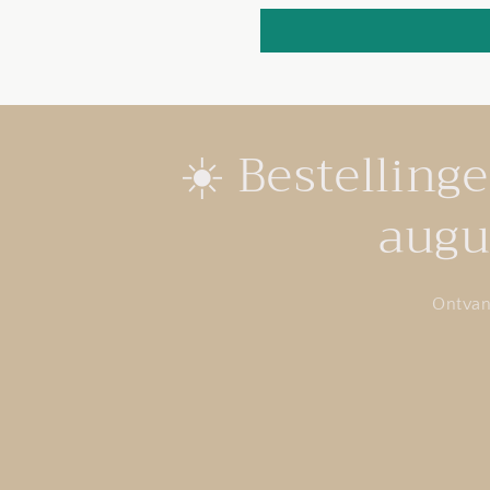
☀️ Bestelling
augu
Ontvan