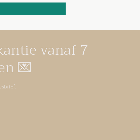
kantie vanaf 7
en 💌
sbrief.