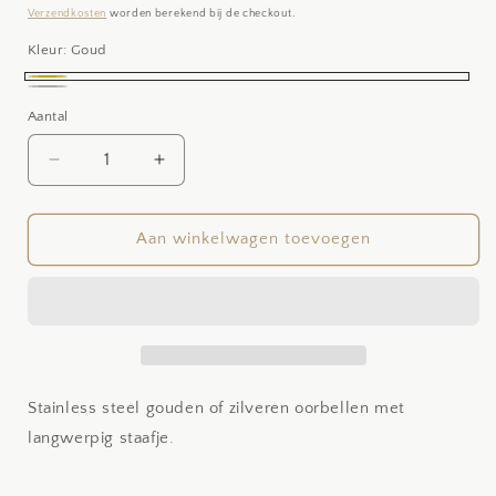
prijs
Verzendkosten
worden berekend bij de checkout.
Kleur:
Goud
Goud
Silver-
Aantal
Aantal
plated
Aantal
Aantal
verlagen
verhogen
voor
voor
Lola
Lola
Aan winkelwagen toevoegen
Stainless steel gouden of zilveren oorbellen met
langwerpig staafje.