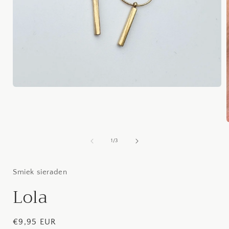
Media
1
openen
in
modaal
van
1
/
3
i
Smiek sieraden
Lola
Normale
€9,95 EUR