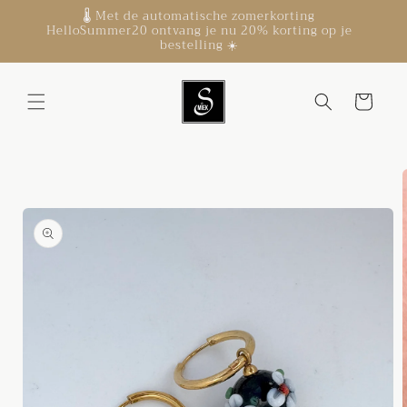
Meteen
🌡️ Met de automatische zomerkorting
naar de
HelloSummer20 ontvang je nu 20% korting op je
content
bestelling ☀️
Winkelwagen
Ga direct naar
productinformatie