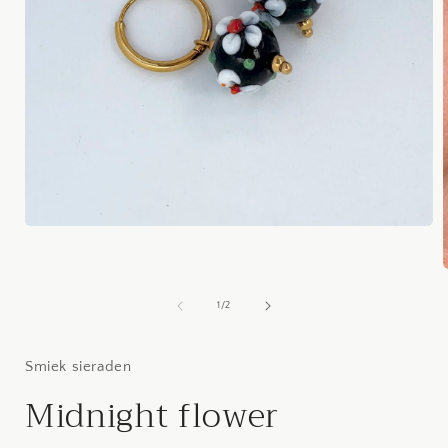
Media
1
openen
in
modaal
van
1
/
2
i
Smiek sieraden
Midnight flower