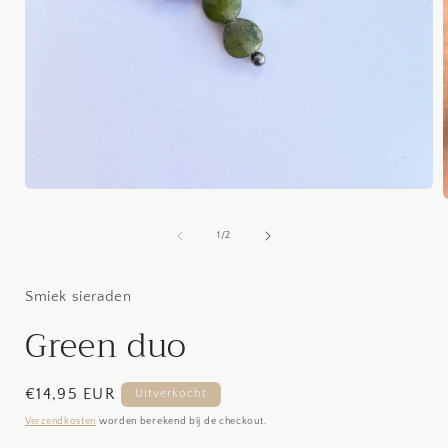
Media
1
openen
van
1
/
2
in
i
modaal
Smiek sieraden
Green duo
Normale
€14,95 EUR
Uitverkocht
prijs
Verzendkosten
worden berekend bij de checkout.