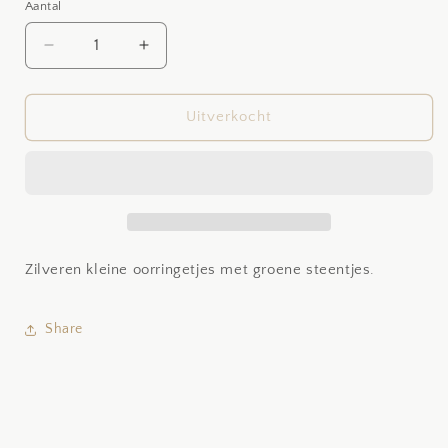
Aantal
Aantal
Aantal
Aantal
verlagen
verhogen
voor
voor
Green
Green
Uitverkocht
duo
duo
Zilveren kleine oorringetjes met groene steentjes.
Share