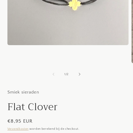
Media
1
openen
in
modaal
van
1
/
2
i
Smiek sieraden
Flat Clover
Normale
€8,95 EUR
prijs
Verzendkosten
worden berekend bij de checkout.