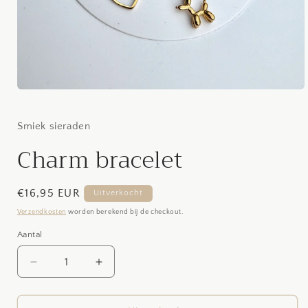
Media
1
openen
in
Smiek sieraden
modaal
Charm bracelet
Normale
€16,95 EUR
Uitverkocht
prijs
Verzendkosten
worden berekend bij de checkout.
Aantal
Aantal
Aantal
Aantal
verlagen
verhogen
voor
voor