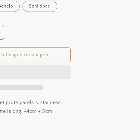
Schelp
Schildpad
antal
erhogen
oor
ig
nkelwagen toevoegen
earl
ummer
et grote parels & stainless
ngte is ong. 44cm + 5cm