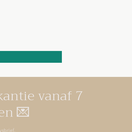
kantie vanaf 7
en 💌
sbrief.