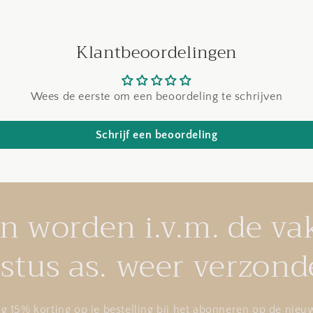
Klantbeoordelingen
Wees de eerste om een beoordeling te schrijven
Schrijf een beoordeling
en worden i.v.m. de va
stus as. weer verzond
g 15% korting op je bestelling bij het abonneren op de nieuw