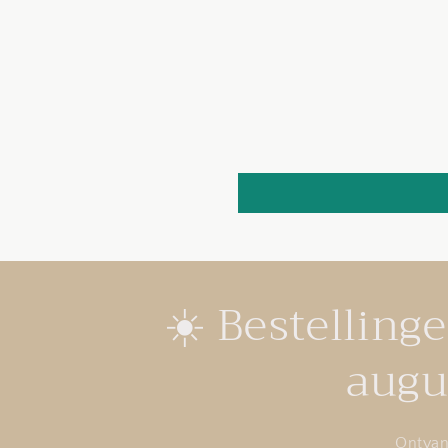
☀️ Bestelling
augu
Ontvan