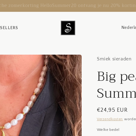
ing naar Nederland & België •binnen 1-2 werkdagen • iDEAL 
L
 SELLERS
a
n
d
Smiek sieraden
/
Big pe
r
e
Summ
g
i
Normale
€24,95 EUR
o
prijs
Verzendkosten
worden
Welke bedel