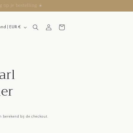
of Klarna
Inloggen
Winkelwagen
Nederland | EUR €
arl
er
 berekend bij de checkout.