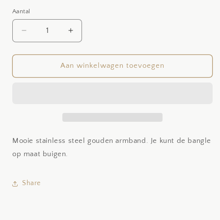
Aantal
Aantal
Aantal
Aantal
verlagen
verhogen
voor
voor
Bangle
Bangle
Aan winkelwagen toevoegen
Leaf
Leaf
Mooie stainless steel gouden armband.
Je kunt de bangle
op maat buigen.
Share