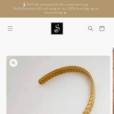
Meteen
🌡️ Met de automatische zomerkorting
naar de
HelloSummer20 ontvang je nu 20% korting op je
content
bestelling ☀️
Winkelwagen
Ga direct naar
productinformatie