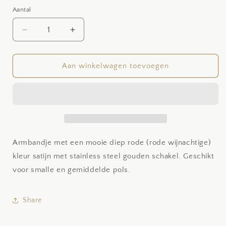
Aantal
Aantal
Aantal
Aantal
verlagen
verhogen
voor
voor
Didi
Didi
Aan winkelwagen toevoegen
Armbandje met een mooie diep rode (rode wijnachtige)
kleur satijn met stainless steel gouden schakel. Geschikt
voor smalle en gemiddelde pols.
Share