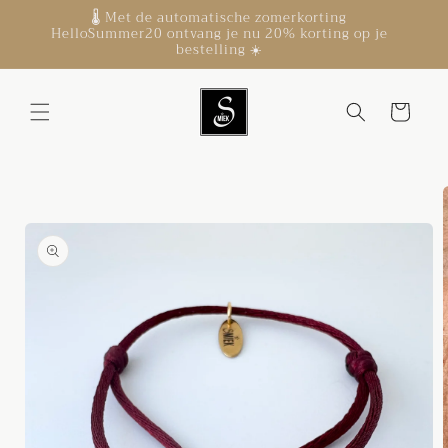
Meteen
🌡️ Met de automatische zomerkorting
🚚 verz
naar de
HelloSummer20 ontvang je nu 20% korting op je
content
bestelling ☀️
Winkelwagen
Ga direct naar
productinformatie