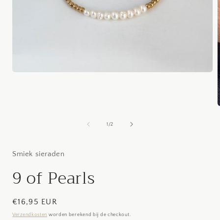
Media
1
openen
in
modaal
van
1
/
2
i
Smiek sieraden
9 of Pearls
Normale
€16,95 EUR
prijs
Verzendkosten
worden berekend bij de checkout.