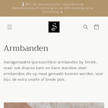
Meteen
🚚 verzending naar Nederland & België •binnen
✨
naar de
1-2 werkdagen • iDEAL of Klarna
content
Winkelwagen
C
Armbanden
o
Handgemaakte (persoonlijke) armbanden by Smiek,
l
maar ook diverse kant-en klare stainless steel
l
armbandjes die op maat gemaakt kunnen worden, voor
bijv. de extra smalle of brede pols.
e
c