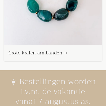
Grote kralen armbanden
☀️ Bestellingen worden
i.v.m. de vakantie
vanaf 7 augustus as.