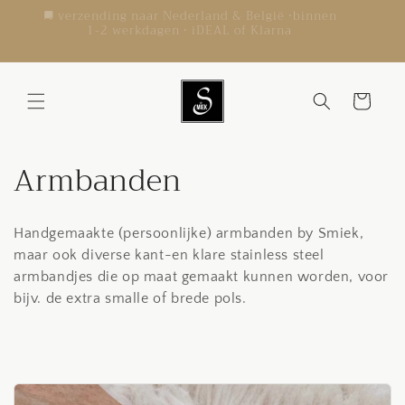
Meteen
g
🚚 verzending naar Nederland & België •binnen
✨
naar de
g op je
1-2 werkdagen • iDEAL of Klarna
content
Winkelwagen
C
Armbanden
o
Handgemaakte (persoonlijke) armbanden by Smiek,
l
maar ook diverse kant-en klare stainless steel
l
armbandjes die op maat gemaakt kunnen worden, voor
bijv. de extra smalle of brede pols.
e
c