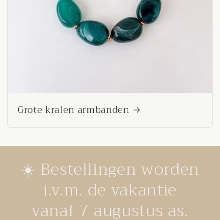
Grote kralen armbanden
☀️ Bestellingen worden
i.v.m. de vakantie
vanaf 7 augustus as.